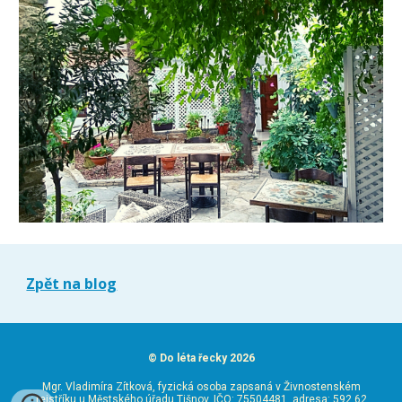
Zpět na blog
©
Do léta řecky 2026
Mgr. Vladimíra Zítková, fyzická osoba zapsaná v Živnostenském
rejstříku u Městského úřadu Tišnov, IČO: 75504481, adresa:
592 62