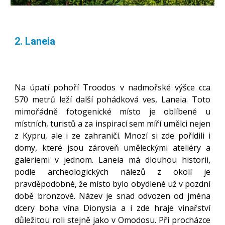
2. Laneia
Na úpatí pohoří Troodos v nadmořské výšce cca
570 metrů leží další pohádková ves, Laneia. Toto
mimořádně fotogenické místo je oblíbené u
místních, turistů a za inspirací sem míří umělci nejen
z Kypru, ale i ze zahraničí. Mnozí si zde pořídili i
domy, které jsou zároveň uměleckými ateliéry a
galeriemi v jednom. Laneia má dlouhou historii,
podle archeologických nálezů z okolí je
pravděpodobné, že místo bylo obydlené už v pozdní
době bronzové. Název je snad odvozen od jména
dcery boha vína Dionysia a i zde hraje vinařství
důležitou roli stejně jako v Omodosu. Při procházce