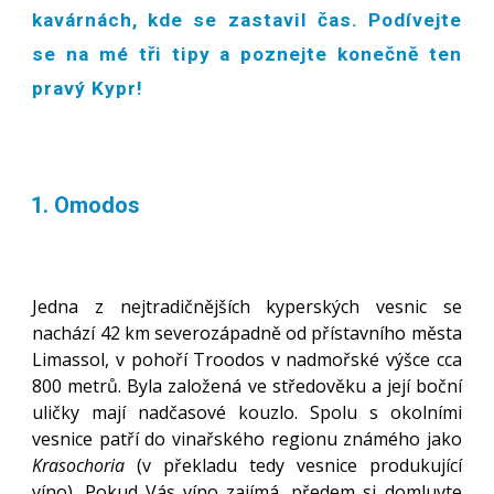
kavárnách, kde se zastavil čas. Podívejte
se na
mé
tři tipy a poznejte konečně ten
pravý Kypr!
Omodos
Jedna z nejtradičnějších kyperských vesnic se
nachází 42 km severozápadně od přístavního města
Limassol, v pohoří Troodos v nadmořské výšce cca
800 metrů. Byla založená ve středověku a její boční
uličky mají nadčasové kouzlo. Spolu s okolními
vesnice patří do vinařského regionu známého jako
Krasochoria
(v překladu tedy vesnice produkující
víno). Pokud Vás víno zajímá, předem si domluvte