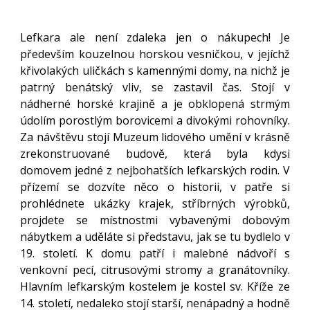
Lefkara ale není zdaleka jen o nákupech! Je
především kouzelnou horskou vesničkou, v jejíchž
křivolakých uličkách s kamennými domy, na nichž je
patrný benátský vliv, se zastavil čas. Stojí v
nádherné horské krajině a je obklopená strmým
údolím porostlým borovicemi a divokými rohovníky.
Za návštěvu stojí Muzeum lidového umění v krásně
zrekonstruované budově, která byla kdysi
domovem jedné z nejbohatších lefkarských rodin. V
přízemí se dozvíte něco o historii, v patře si
prohlédnete ukázky krajek, stříbrných výrobků,
projdete se místnostmi vybavenými dobovým
nábytkem a uděláte si představu, jak se tu bydlelo v
19. století. K domu patří i malebné nádvoří s
venkovní pecí, citrusovými stromy a granátovníky.
Hlavním lefkarským kostelem je kostel sv. Kříže ze
14. století, nedaleko stojí starší, nenápadný a hodně