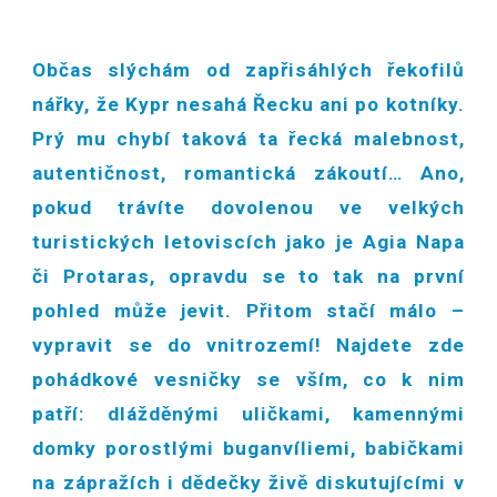
Občas slýchám od zapřisáhlých řekofilů
nářky, že Kypr nesahá Řecku ani po kotníky.
Prý mu chybí taková ta řecká malebnost,
autentičnost, romantická zákoutí… Ano,
pokud trávíte dovolenou ve velkých
turistických letoviscích jako je Agia Napa
či Protaras, opravdu se to tak na první
pohled může jevit. Přitom stačí málo –
vypravit se do vnitrozemí! Najdete zde
pohádkové vesničky se vším, co k nim
patří: dlážděnými uličkami, kamennými
domky porostlými buganvíliemi, babičkami
na zápražích i dědečky živě diskutujícími v