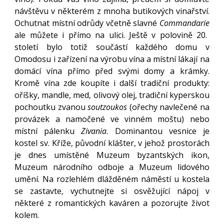
návštěvu v některém z mnoha butikových vinařství.
Ochutnat místní odrůdy včetně slavné
Commandarie
ale můžete i přímo na ulici. Ještě v polovině 20.
století bylo totiž součástí každého domu v
Omodosu i zařízení na výrobu vína a místní lákají na
domácí vína přímo před svými domy a krámky.
Kromě vína zde koupíte i další tradiční produkty:
oříšky, mandle, med, olivový olej, tradiční kyperskou
pochoutku zvanou
soutzoukos
(ořechy navlečené na
provázek a namočené ve vinném moštu) nebo
místní pálenku
Zivania
. Dominantou vesnice je
kostel sv. Kříže, původní klášter, v jehož prostorách
je dnes umístěné Muzeum byzantských ikon,
Muzeum národního odboje a Muzeum lidového
umění. Na rozlehlém dlážděném náměstí u kostela
se zastavte, vychutnejte si osvěžující nápoj v
některé z romantických kaváren a pozorujte život
kolem.