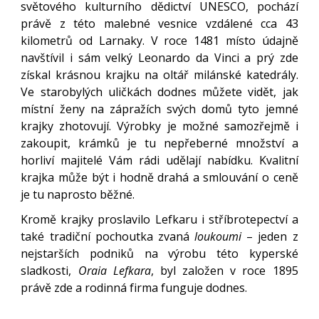
světového kulturního dědictví UNESCO, pochází
právě z této malebné vesnice vzdálené cca 43
kilometrů od Larnaky. V roce 1481 místo údajně
navštívil i sám velký Leonardo da Vinci a prý zde
získal krásnou krajku na oltář milánské katedrály.
Ve starobylých uličkách dodnes můžete vidět, jak
místní ženy na zápražích svých domů tyto jemné
krajky zhotovují. Výrobky je možné samozřejmě i
zakoupit, krámků je tu nepřeberné množství a
horliví majitelé Vám rádi udělají nabídku. Kvalitní
krajka může být i hodně drahá a smlouvání o ceně
je tu naprosto běžné.
Kromě krajky proslavilo Lefkaru i stříbrotepectví a
také tradiční pochoutka zvaná
loukoumi
– jeden z
nejstarších podniků na výrobu této kyperské
sladkosti,
Oraia Lefkara
, byl založen v roce 1895
právě zde a rodinná firma funguje dodnes.