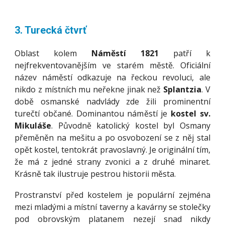
3. Turecká čtvrť
Oblast kolem
Náměstí 1821
patří k
nejfrekventovanějším ve starém městě. Oficiální
název náměstí odkazuje na řeckou revoluci, ale
nikdo z místních mu neřekne jinak než
Splantzia
. V
době osmanské nadvlády zde žili prominentní
turečtí občané. Dominantou náměstí je
kostel sv.
Mikuláše
. Původně katolický kostel byl Osmany
přeměněn na mešitu a po osvobození se z něj stal
opět kostel, tentokrát pravoslavný. Je originální tím,
že má z jedné strany zvonici a z druhé minaret.
Krásně tak ilustruje pestrou historii města.
Prostranství před kostelem je populární zejména
mezi mladými a místní taverny a kavárny se stolečky
pod obrovským platanem nezejí snad nikdy