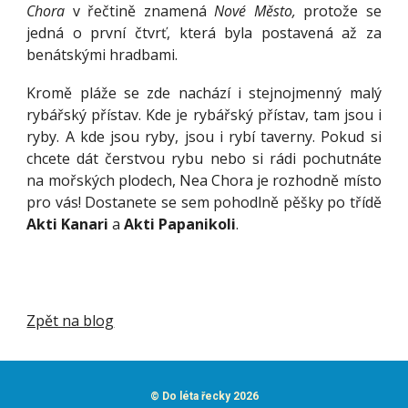
Chora
v řečtině znamená
Nové Město,
protože se
jedná o první čtvrť, která byla postavená až za
benátskými hradbami.
Kromě pláže se zde nachází i stejnojmenný malý
rybářský přístav. Kde je rybářský přístav, tam jsou i
ryby. A kde jsou ryby, jsou i rybí taverny. Pokud si
chcete dát čerstvou rybu nebo si rádi pochutnáte
na mořských plodech, Nea Chora je rozhodně místo
pro vás! Dostanete se sem pohodlně pěšky po třídě
Akti Kanari
a
Akti Papanikoli
.
Zpět na blog
©
Do léta řecky 2026