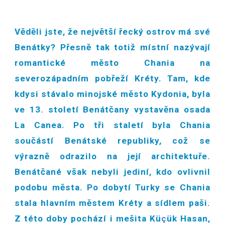
Věděli jste, že největší řecký ostrov má své
Benátky? Přesně tak totiž místní nazývají
romantické město Chania na
severozápadním pobřeží Kréty. Tam, kde
kdysi stávalo minojské město Kydonia, byla
ve 13. století Benátčany vystavěna osada
La Canea. Po tři staletí byla Chania
součástí Benátské republiky, což se
výrazně odrazilo na její architektuře.
Benátčané však nebyli jediní, kdo ovlivnil
podobu města. Po dobytí Turky se Chania
stala hlavním městem Kréty a sídlem paši.
Z této doby pochází i mešita Kü
ç
ük Hasan,