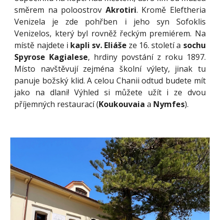
směrem na poloostrov
Akrotiri
. Kromě Eleftheria
Venizela je zde pohřben i jeho syn
Sofoklis
Venizelos
, který byl rovněž řeckým premiérem. Na
místě najdete i
kapli sv. Eliáše
ze 16. století a
sochu
Spyrose Kagialese
, hrdiny povstání z roku 1897.
Místo navštěvují zejména školní výlety, jinak tu
panuje božský klid. A celou Chanii odtud budete mít
jako na dlani! Výhled si můžete užít i ze dvou
příjemných restaurací (
Koukouvaia
a
Nymfes
).