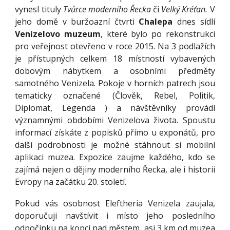
vynesl tituly
Tvůrce moderního Řecka
či
Velký Kréťan
.
V
jeho domě v buržoazní čtvrti
Chalepa
dnes sídlí
Venizelovo muzeum
, které bylo po rekonstrukci
pro veřejnost otevřeno v roce 2015. Na 3 podlažích
je přístupných celkem 18 místností vybavených
dobovým nábytkem a osobními předměty
samotného Venizela. Pokoje v horních patrech jsou
tematicky označené (Člověk, Rebel, Politik,
Diplomat, Legenda ) a návštěvníky provádí
významnými obdobími Venizelova života. Spoustu
informací získáte z popisků přímo u exponátů, pro
další podrobnosti je možné stáhnout si mobilní
aplikaci muzea. Expozice zaujme každého, kdo se
zajímá nejen o dějiny moderního Řecka, ale i historii
Evropy na začátku 20. století.
Pokud vás osobnost Eleftheria Venizela zaujala,
doporučuji navštívit i místo jeho posledního
odpočinku na kopci nad městem, asi 3 km od muzea