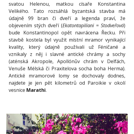
svatou Helenou, matkou císaře Konstantina
Velikého. Tato rozsáhlá byzantská stavba má
údajně 99 bran či dveří a legenda praví, že
objevením stých dveří (
Ekatontapiliani = Stodveřová
)
bude Konstantinopol opět navrácena Řecku. Při
stavbě kostela byl využit místní mramor vynikající
kvality, který údajně používali už Féničané a
vznikaly z něj i slavné antické chrámy a sochy
(aténská Akropole, Apollónův chrám v Delfách,
Venuše Mélská či Praxitelova socha boha Herma).
Antické mramorové lomy se dochovaly dodnes,
najdete je jen pět kilometrů od Paroikie v okolí
vesnice
Marathi
.