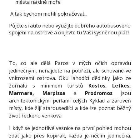
města na dně moře
A tak bychom mohli pokračovat...
Půjčte si auto nebo využijte dobrého autobusového
spojení na ostrově a objevte tu Vaši vysněnou pláž!
To, co ale dělá Paros v mých očích opravdu
jedinečným, nenajdete na pobřeží, ale schované ve
vnitrozemí ostrova. Oku lahodící dědinky jako ze
žurnálu s minimem turistů
Kostos, Lefkes,
Marmara, Marpissa
a
Prodromos
jsou
architektonickými perlami celých Kyklad a zároveň
místy, kde žijí starousedlíci a kde lze poznat běžný
život řeckého venkova.
I když se jednotlivé vesnice na první pohled mohou
zdát jako přes kopírák, každá je něčím jedinečná.