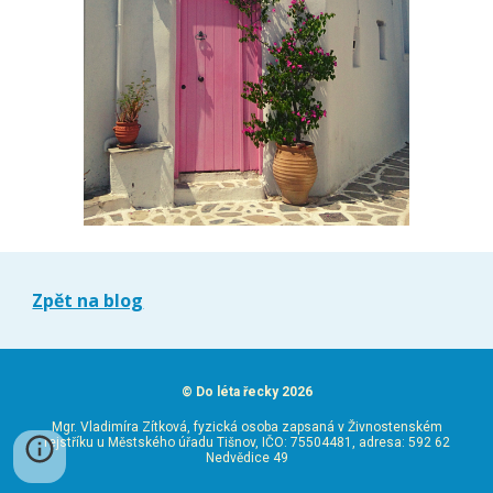
Zpět na blog
©
Do léta řecky 2026
Mgr. Vladimíra Zítková, fyzická osoba zapsaná v Živnostenském
rejstříku u Městského úřadu Tišnov, IČO: 75504481, adresa:
592 62
Nedvědice 49