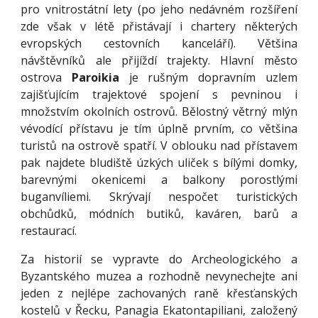
pro vnitrostátní lety (po jeho nedávném rozšíření
zde však v létě přistávají i chartery některých
evropských cestovních kanceláří). Většina
návštěvníků ale přijíždí trajekty. Hlavní město
ostrova
Paroikia
je rušným dopravním uzlem
zajišťujícím trajektové spojení s pevninou i
množstvím okolních ostrovů. Bělostný větrný mlýn
vévodící přístavu je tím úplně prvním, co většina
turistů na ostrově spatří. V oblouku nad přístavem
pak najdete bludiště úzkých uliček s bílými domky,
barevnými okenicemi a balkony porostlými
buganvíliemi. Skrývají nespočet turistických
obchůdků, módních butiků, kaváren, barů a
restaurací.
Za historií se vypravte do Archeologického a
Byzantského muzea a rozhodně nevynechejte ani
jeden z nejlépe zachovaných raně křesťanských
kostelů v Řecku, Panagia Ekatontapiliani, založený