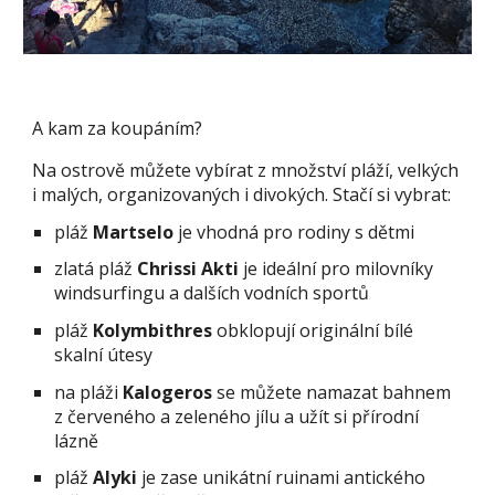
A kam za koupáním?
Na ostrově můžete vybírat z množství pláží, velkých
i malých, organizovaných i divokých. Stačí si vybrat:
pláž
Martselo
je vhodná pro rodiny s dětmi
zlatá pláž
Chrissi Akti
je ideální pro milovníky
windsurfingu a dalších vodních sportů
pláž
Kolymbithres
obklopují originální bílé
skalní útesy
na pláži
Kalogeros
se můžete namazat bahnem
z červeného a zeleného jílu a užít si přírodní
lázně
pláž
Alyki
je zase unikátní ruinami antického