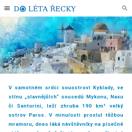
Skip to main content
Skip to navigation
V samotném srdci souostroví Kyklady, ve
stínu „slavnějších“ sousedů Mykonu, Naxu
či Santorini, leží zhruba 190 km² velký
ostrov Paros. V minulosti proslul těžbou
mramoru, dnes láká návštěvníky na písečné