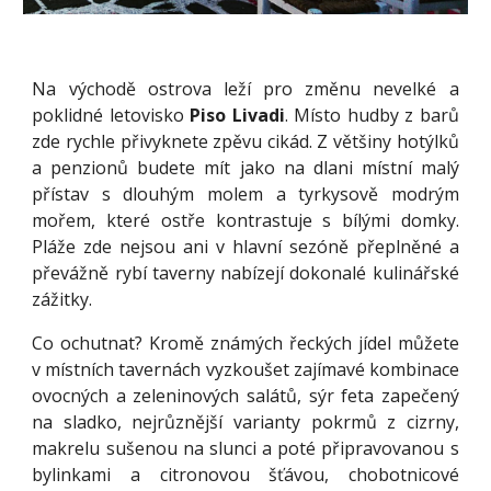
Na východě ostrova leží pro změnu nevelké a
poklidné letovisko
Piso Livadi
. Místo hudby z barů
zde rychle přivyknete zpěvu cikád. Z většiny hotýlků
a penzionů budete mít jako na dlani místní malý
přístav s dlouhým molem a tyrkysově modrým
mořem, které ostře kontrastuje s bílými domky.
Pláže zde nejsou ani v hlavní sezóně přeplněné a
převážně rybí taverny nabízejí dokonalé kulinářské
zážitky.
Co ochutnat? Kromě známých řeckých jídel můžete
v místních tavernách vyzkoušet zajímavé kombinace
ovocných a zeleninových salátů, sýr feta zapečený
na sladko, nejrůznější varianty pokrmů z cizrny,
makrelu sušenou na slunci a poté připravovanou s
bylinkami a citronovou šťávou, chobotnicové