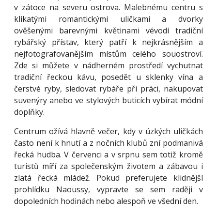
v zátoce na severu ostrova. Malebnému centru s
klikatými romantickými uličkami a dvorky
ověšenými barevnými květinami vévodí tradiční
rybářský přístav, který patří k nejkrásnějším a
nejfotografovanějším místům celého souostroví.
Zde si můžete v nádherném prostředí vychutnat
tradiční řeckou kávu, posedět u sklenky vína a
čerstvé ryby, sledovat rybáře při práci, nakupovat
suvenýry anebo ve stylových buticích vybírat módní
doplňky.
Centrum ožívá hlavně večer, kdy v úzkých uličkách
často není k hnutí a z nočních klubů zní podmanivá
řecká hudba. V červenci a v srpnu sem totiž kromě
turistů míří za společenským životem a zábavou i
zlatá řecká mládež. Pokud preferujete klidnější
prohlídku Naoussy, vypravte se sem raději v
dopoledních hodinách nebo alespoň ve všední den.