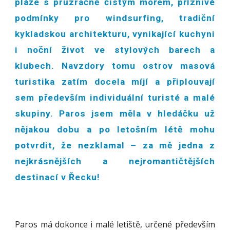
pláže s průzračně čistým mořem, příznivé
podmínky pro windsurfing, tradiční
kykladskou architekturu, vynikající kuchyni
i noční život ve stylových barech a
klubech. Navzdory tomu ostrov masová
turistika zatím docela míjí a připlouvají
sem především individuální turisté a malé
skupiny. Paros jsem měla v hledáčku už
nějakou dobu a po letošním létě mohu
potvrdit, že nezklamal – za mě jedna z
nejkrásnějších a nejromantičtějších
destinací v Řecku!
Paros má dokonce i malé letiště, určené především